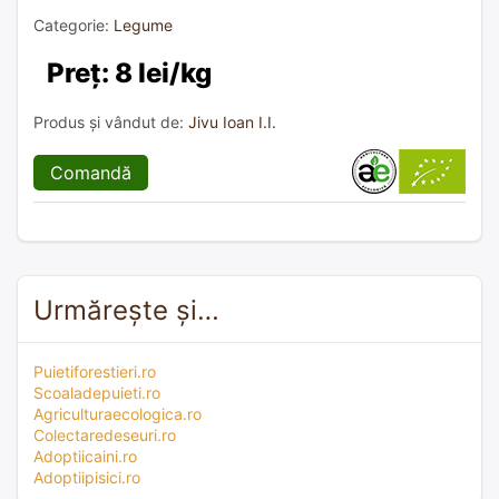
Categorie:
Legume
Preț: 8 lei/kg
Produs și vândut de:
Jivu Ioan I.I.
Comandă
Urmărește și…
Puietiforestieri.ro
Scoaladepuieti.ro
Agriculturaecologica.ro
Colectaredeseuri.ro
Adoptiicaini.ro
Adoptiipisici.ro