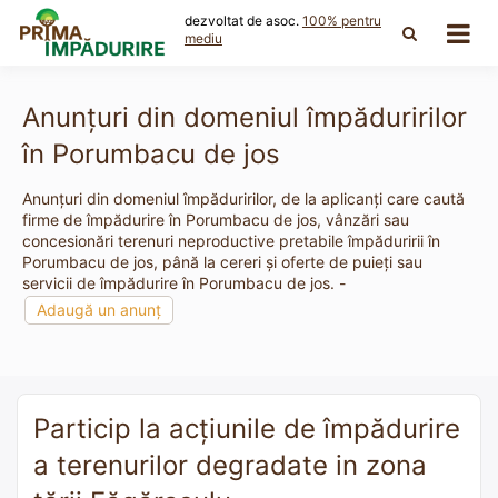
Skip
dezvoltat de asoc.
100% pentru
to
mediu
content
Anunțuri din domeniul împăduririlor
în Porumbacu de jos
Anunțuri din domeniul împăduririlor, de la aplicanți care caută
firme de împădurire în Porumbacu de jos, vânzări sau
concesionări terenuri neproductive pretabile împăduririi în
Porumbacu de jos, până la cereri și oferte de puieți sau
servicii de împădurire în Porumbacu de jos. -
Adaugă un anunț
Particip la acțiunile de împădurire
a terenurilor degradate in zona