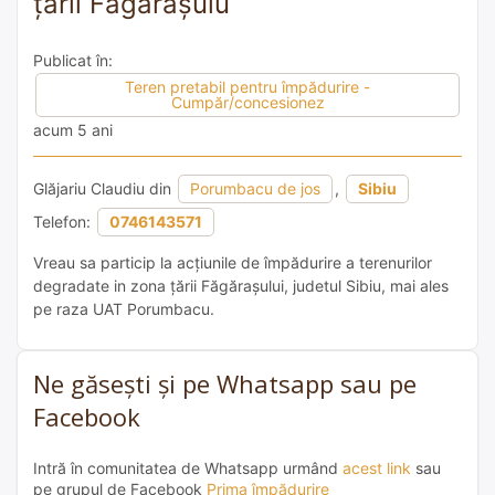
țării Făgărașulu
Publicat în:
Teren pretabil pentru împădurire -
Cumpăr/concesionez
acum 5 ani
Glăjariu Claudiu din
Porumbacu de jos
,
Sibiu
Telefon:
0746143571
Vreau sa particip la acțiunile de împădurire a terenurilor
degradate in zona țării Făgărașului, judetul Sibiu, mai ales
pe raza UAT Porumbacu.
Ne găsești și pe Whatsapp sau pe
Facebook
Intră în comunitatea de Whatsapp urmând
acest link
sau
pe grupul de Facebook
Prima împădurire