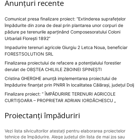
Anunțuri recente
Comunicat presa finalizare proiect: ”Extinderea suprafețelor
împădurite din zona de deal prin plantarea unor corpuri de
pădure pe terenurile aparținând Composesoratului Coloni
Urbariali Florești 1892”
Impadurire terenuri agricole Giurgiu 2 Letca Noua, beneficiar
FORESTSOLUTION SRL
Finalizarea proiectului de refacere a potențialului forestier
derulat de OBȘTEA CHILIILE ZBOINEI SPINEȘTI
Cristina GHERGHE anunță implementarea proiectului de
împădurire finanțat prin PNRR în localitatea Călărași, județul Dolj
Finalizare proiect: ” ÎMPĂDURIRE TERENURI AGRICOLE
CURTIȘOARA – PROPRIETAR ADRIAN IORDĂCHESCU „
Proiectanți împăduriri
Vezi lista silvicultorilor atestați pentru elaborarea proiectelor
tehnice de împădurire. Alege județul din lista de mai jos sau