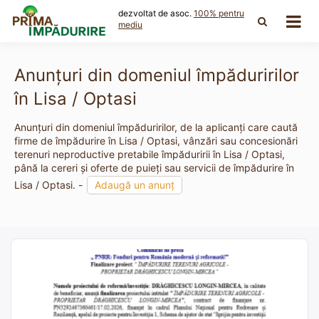
Skip
dezvoltat de asoc.
100% pentru
to
mediu
content
Anunțuri din domeniul împăduririlor
în Lisa / Optasi
Anunțuri din domeniul împăduririlor, de la aplicanți care caută
firme de împădurire în Lisa / Optasi, vânzări sau concesionări
terenuri neproductive pretabile împăduririi în Lisa / Optasi,
până la cereri și oferte de puieți sau servicii de împădurire în
Lisa / Optasi. -
Adaugă un anunț