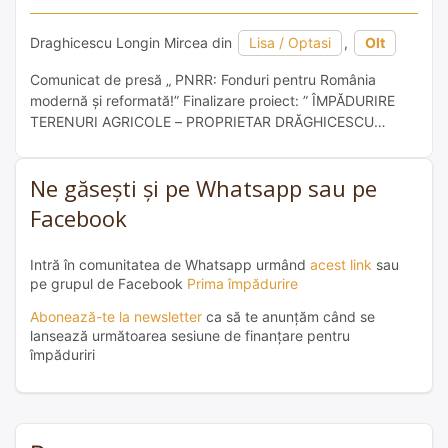
Draghicescu Longin Mircea din
Lisa / Optasi
,
Olt
Comunicat de presă „ PNRR: Fonduri pentru România
modernă și reformată!” Finalizare proiect: ” ÎMPĂDURIRE
TERENURI AGRICOLE – PROPRIETAR DRĂGHICESCU
LONGIN-MIRCEA ” Numele proiectului de
reformă/investiție: DRĂGHICESCU LONGIN-MIRCEA, în
Ne găsești și pe Whatsapp sau pe
calitate de beneficiar, anunță finalizarea proiectului intitulat
” ÎMPĂDURIRE TERENURI AGRICOLE – PROPRIETAR
Facebook
DRĂGHICESCU LONGIN-MIRCEA”, contract de finanțare nr.
PN5292467360461/17.02.2026, finanțat în cadrul Planului
Intră în comunitatea de Whatsapp urmând
acest link
sau
Național pentru […]
pe grupul de Facebook
Prima împădurire
Abonează-te la newsletter
ca să te anunțăm când se
lansează următoarea sesiune de finanțare pentru
împăduriri