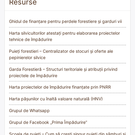
Resurse
Ghidul de finanțare pentru perdele forestiere și garduri vii
Harta silvicultorilor atestați pentru elaborarea proiectelor
tehnice de împădurire
Puieți forestieri – Centralizator de stocuri și oferte ale
pepinierelor silvice
Garda Forestieră – Structuri teritoriale și atribuții privind
proiectele de împădurire
Harta proiectelor de împădurire finanțate prin PNRR
Harta pășunilor cu înaltă valoare naturală (HNV)
Grupul de Whatsapp
Grupul de Facebook „Prima Împădurire”
Școala de puieți – Cum să crești singur puieți din sâmburi și