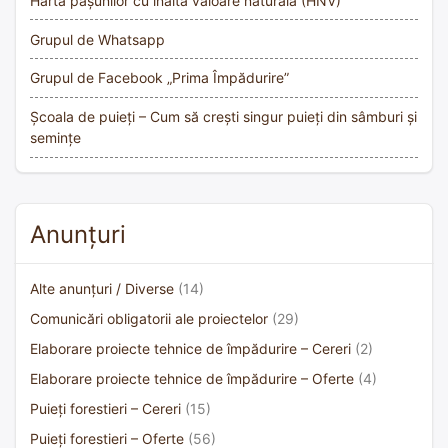
Harta pășunilor cu înaltă valoare naturală (HNV)
Grupul de Whatsapp
Grupul de Facebook „Prima Împădurire”
Școala de puieți – Cum să crești singur puieți din sâmburi și
semințe
Anunțuri
Alte anunțuri / Diverse
(14)
Comunicări obligatorii ale proiectelor
(29)
Elaborare proiecte tehnice de împădurire – Cereri
(2)
Elaborare proiecte tehnice de împădurire – Oferte
(4)
Puieți forestieri – Cereri
(15)
Puieți forestieri – Oferte
(56)