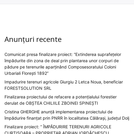
Anunțuri recente
Comunicat presa finalizare proiect: ”Extinderea suprafețelor
împădurite din zona de deal prin plantarea unor corpuri de
pădure pe terenurile aparținând Composesoratului Coloni
Urbariali Florești 1892”
Impadurire terenuri agricole Giurgiu 2 Letca Noua, beneficiar
FORESTSOLUTION SRL
Finalizarea proiectului de refacere a potențialului forestier
derulat de OBȘTEA CHILIILE ZBOINEI SPINEȘTI
Cristina GHERGHE anunță implementarea proiectului de
împădurire finanțat prin PNRR în localitatea Călărași, județul Dolj
Finalizare proiect: ” ÎMPĂDURIRE TERENURI AGRICOLE
CURTIȘOARA – PROPRIETAR ADRIAN IORDĂCHESCU „