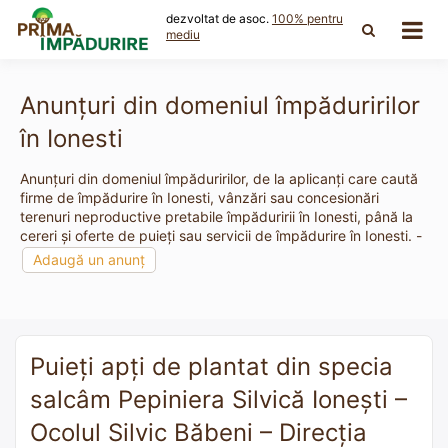
Skip
dezvoltat de asoc.
100% pentru
to
mediu
content
Anunțuri din domeniul împăduririlor
în Ionesti
Anunțuri din domeniul împăduririlor, de la aplicanți care caută
firme de împădurire în Ionesti, vânzări sau concesionări
terenuri neproductive pretabile împăduririi în Ionesti, până la
cereri și oferte de puieți sau servicii de împădurire în Ionesti. -
Adaugă un anunț
Puieți apți de plantat din specia
salcâm Pepiniera Silvică Ionești –
Ocolul Silvic Băbeni – Direcția