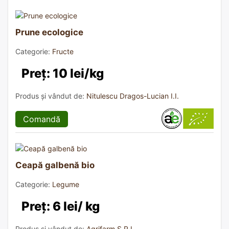
Prune ecologice
Categorie:
Fructe
Preț: 10 lei/kg
Produs și vândut de:
Nitulescu Dragos-Lucian I.I.
Comandă
Ceapă galbenă bio
Categorie:
Legume
Preț: 6 lei/ kg
Produs și vândut de:
Agrifarm S.R.L.