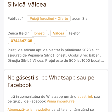
Silvică Vâlcea
Publicat în:
Puieți forestieri - Oferte
acum 3 ani
Ceuca Ilie din
Ionesti
,
Vâlcea
Telefon:
0744647135
Puieții de salcâm apți de plantat în primăvara 2023 sunt
asigurați de Pepiniera Silvică Ionești, Ocolul Silvic Băbeni,
Direcția Silvică Vâlcea. Prețul este de 500 lei/1000 bucați
fară TVA Persoana de contact Petrescu Elena 0741 509
426
Ne găsești și pe Whatsapp sau pe
Facebook
Intră în comunitatea de Whatsapp urmând
acest link
sau
pe grupul de Facebook
Prima împădurire
Abonează-te la newsletter
ca să te anunțăm când se