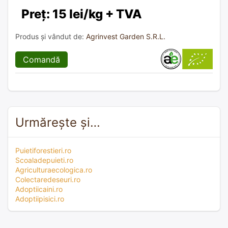
Preț: 15 lei/kg + TVA
Produs și vândut de:
Agrinvest Garden S.R.L.
Comandă
Urmărește și…
Puietiforestieri.ro
Scoaladepuieti.ro
Agriculturaecologica.ro
Colectaredeseuri.ro
Adoptiicaini.ro
Adoptiipisici.ro