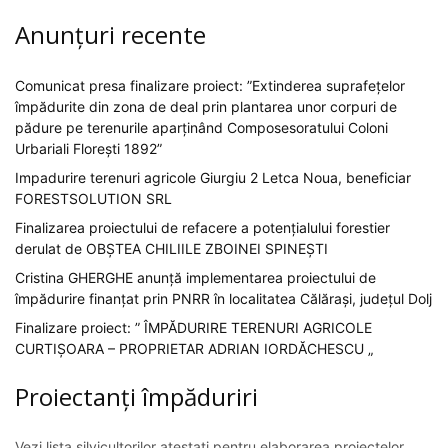
Anunțuri recente
Comunicat presa finalizare proiect: ”Extinderea suprafețelor
împădurite din zona de deal prin plantarea unor corpuri de
pădure pe terenurile aparținând Composesoratului Coloni
Urbariali Florești 1892”
Impadurire terenuri agricole Giurgiu 2 Letca Noua, beneficiar
FORESTSOLUTION SRL
Finalizarea proiectului de refacere a potențialului forestier
derulat de OBȘTEA CHILIILE ZBOINEI SPINEȘTI
Cristina GHERGHE anunță implementarea proiectului de
împădurire finanțat prin PNRR în localitatea Călărași, județul Dolj
Finalizare proiect: ” ÎMPĂDURIRE TERENURI AGRICOLE
CURTIȘOARA – PROPRIETAR ADRIAN IORDĂCHESCU „
Proiectanți împăduriri
Vezi lista silvicultorilor atestați pentru elaborarea proiectelor