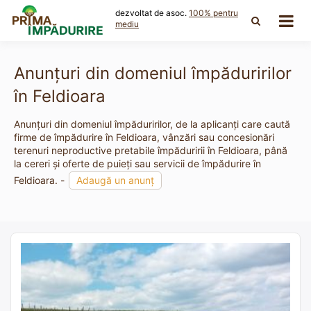
Skip
dezvoltat de asoc.
100% pentru
to
mediu
content
Anunțuri din domeniul împăduririlor
în Feldioara
Anunțuri din domeniul împăduririlor, de la aplicanți care caută
firme de împădurire în Feldioara, vânzări sau concesionări
terenuri neproductive pretabile împăduririi în Feldioara, până
la cereri și oferte de puieți sau servicii de împădurire în
Feldioara. -
Adaugă un anunț