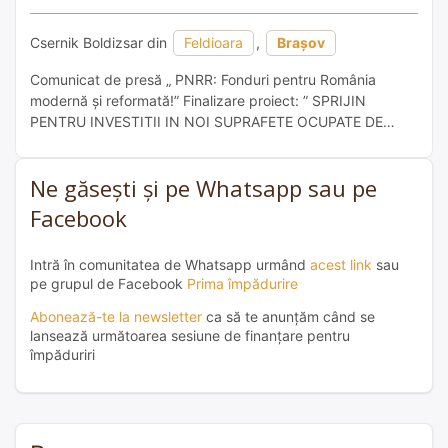
Csernik Boldizsar din
Feldioara
,
Brașov
Comunicat de presă „ PNRR: Fonduri pentru România
modernă și reformată!” Finalizare proiect: ” SPRIJIN
PENTRU INVESTITII IN NOI SUPRAFETE OCUPATE DE
PADURI IN COMUNA TICUSU, JUDETUL BRASOV,
beneficiar Csernik Boldizsar ” Numele proiectului de
Ne găsești și pe Whatsapp sau pe
reformă/investiție: Csernik Boldizsar, în calitate de
beneficiar, anunță finalizarea proiectului intitulat ” SPRIJIN
Facebook
PENTRU INVESTITII IN NOI SUPRAFETE OCUPATE DE […]
Intră în comunitatea de Whatsapp urmând
acest link
sau
pe grupul de Facebook
Prima împădurire
Abonează-te la newsletter
ca să te anunțăm când se
lansează următoarea sesiune de finanțare pentru
împăduriri