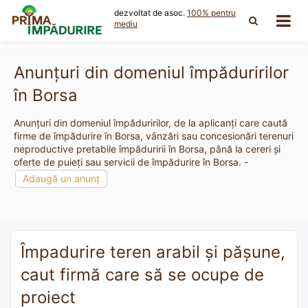
Skip
dezvoltat de asoc.
100% pentru
to
mediu
content
Anunțuri din domeniul împăduririlor
în Borsa
Anunțuri din domeniul împăduririlor, de la aplicanți care caută
firme de împădurire în Borsa, vânzări sau concesionări terenuri
neproductive pretabile împăduririi în Borsa, până la cereri și
oferte de puieți sau servicii de împădurire în Borsa. -
Adaugă un anunț
Împadurire teren arabil și pășune,
caut firmă care să se ocupe de
proiect