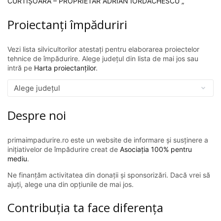
CURTIȘOARA – PROPRIETAR ADRIAN IORDĂCHESCU „
Proiectanți împăduriri
Vezi lista silvicultorilor atestați pentru elaborarea proiectelor
tehnice de împădurire. Alege județul din lista de mai jos sau
intră pe
Harta proiectanților
.
Despre noi
primaimpadurire.ro este un website de informare și susținere a
inițiativelor de împădurire creat de
Asociația 100% pentru
mediu
.
Ne finanțăm activitatea din donații și sponsorizări. Dacă vrei să
ajuți, alege una din opțiunile de mai jos.
Contribuția ta face diferența