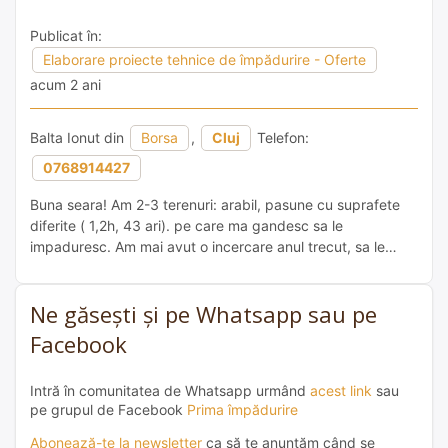
Publicat în:
Elaborare proiecte tehnice de împădurire - Oferte
acum 2 ani
Balta Ionut din
Borsa
,
Cluj
Telefon:
0768914427
Buna seara! Am 2-3 terenuri: arabil, pasune cu suprafete
diferite ( 1,2h, 43 ari). pe care ma gandesc sa le
impaduresc. Am mai avut o incercare anul trecut, sa le
impaduresc prin „PRIMA IMPADURIRE” dar m-am retras din
cauza sumei mari de bani pe care trebuia sa o investesc
Ne găsești și pe Whatsapp sau pe
eu. Dar mi-ar suride ideea aceasta […]
Facebook
Intră în comunitatea de Whatsapp urmând
acest link
sau
pe grupul de Facebook
Prima împădurire
Abonează-te la newsletter
ca să te anunțăm când se