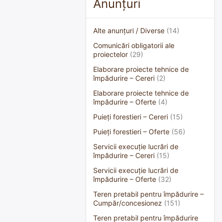
Anunțuri
Alte anunțuri / Diverse
(14)
Comunicări obligatorii ale
proiectelor
(29)
Elaborare proiecte tehnice de
împădurire – Cereri
(2)
Elaborare proiecte tehnice de
împădurire – Oferte
(4)
Puieți forestieri – Cereri
(15)
Puieți forestieri – Oferte
(56)
Servicii execuție lucrări de
împădurire – Cereri
(15)
Servicii execuție lucrări de
împădurire – Oferte
(32)
Teren pretabil pentru împădurire –
Cumpăr/concesionez
(151)
Teren pretabil pentru împădurire