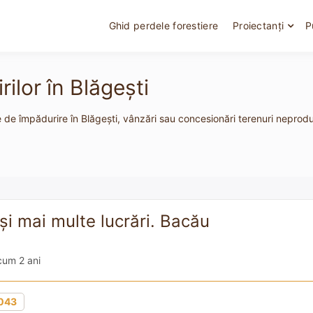
Ghid perdele forestiere
Proiectanți
P
ilor în Blăgești
e de împădurire în Blăgești, vânzări sau concesionări terenuri neproduct
i mai multe lucrări. Bacău
um 2 ani
043