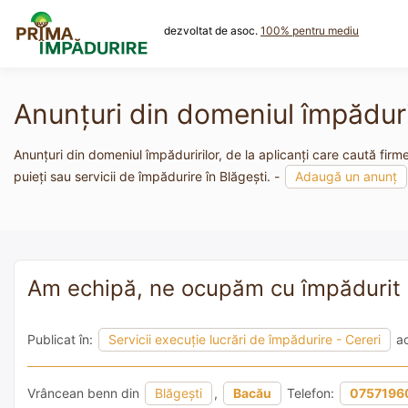
Skip
to
dezvoltat de asoc.
100% pentru mediu
content
Anunțuri din domeniul împădurir
Anunțuri din domeniul împăduririlor, de la aplicanți care caută firm
puieți sau servicii de împădurire în Blăgești. -
Adaugă un anunț
Am echipă, ne ocupăm cu împădurit ș
Publicat în:
Servicii execuție lucrări de împădurire - Cereri
ac
Vrâncean benn din
Blăgești
,
Bacău
Telefon:
0757196