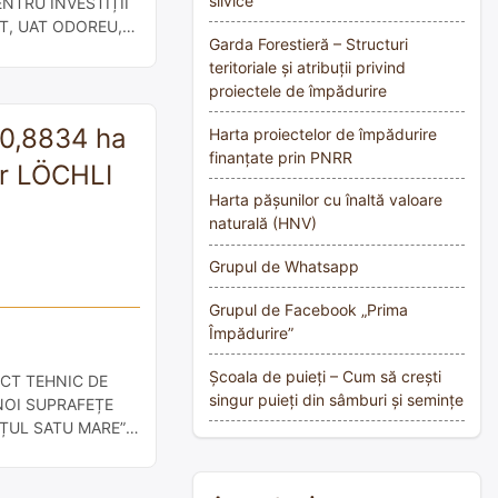
silvice
NTRU INVESTIȚII
T, UAT ODOREU,
Garda Forestieră – Structuri
ului de proiecte
teritoriale și atribuții privind
proiectele de împădurire
50,8834 ha
Harta proiectelor de împădurire
finanțate prin PNRR
ar LÖCHLI
Harta pășunilor cu înaltă valoare
naturală (HNV)
Grupul de Whatsapp
Grupul de Facebook „Prima
Împădurire”
Școala de puieți – Cum să crești
OIECT TEHNIC DE
singur puieți din sâmburi și semințe
NOI SUPRAFEȚE
EȚUL SATU MARE”
/2022/C2/I.1.A,