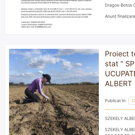
Dragos-Botos O
Anunţ finalizar
Proiect 
stat ” S
UCUPATE
ALBERT
Publicat în:
C
SZEKELY ALBE
SZEKELY ALBERT,