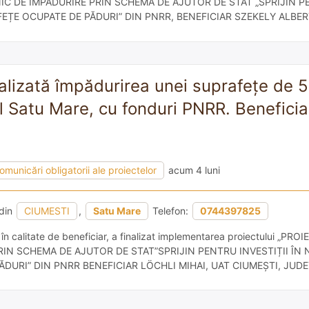
IC DE ÎMPĂDURIRE PRIN SCHEMA DE AJUTOR DE STAT „SPRIJIN PE
FEȚE OCUPATE DE PĂDURI” DIN PNRR, BENEFICIAR SZEKELY ALBER
ARE finanțate din fondurile europene aferente PNRR în cadrul apel
.1.A, Componenta 2: […]
ealizată împădurirea unei suprafețe de 
ul Satu Mare, cu fonduri PNRR. Benefici
omunicări obligatorii ale proiectelor
acum 4 luni
din
CIUMESTI
,
Satu Mare
Telefon:
0744397825
n calitate de beneficiar, a finalizat implementarea proiectului „PR
RIN SCHEMA DE AJUTOR DE STAT”SPRIJIN PENTRU INVESTIȚII ÎN 
ĂDURI” DIN PNRR BENEFICIAR LÖCHLI MIHAI, UAT CIUMEȘTI, JUD
ondurile europene aferente PNRR în cadrul apelului de proiecte PNRR
 PĂDURI ȘI PROTECȚIA […]