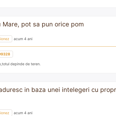
u Mare, pot sa pun orice pom
sionez
acum 4 ani
99328
,totul depinde de teren.
duresc in baza unei intelegeri cu propr
sionez
acum 4 ani