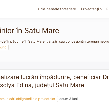
Ghid perdele forestiere
Proiectanți
P
rilor în Satu Mare
e de împădurire în Satu Mare, vânzări sau concesionări terenuri neprod
nunț
nalizare lucrări împădurire, beneficiar D
solya Edina, judeţul Satu Mare
omunicări obligatorii ale proiectelor
acum 3 luni