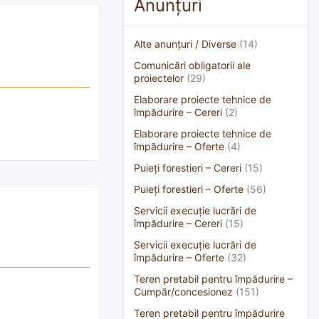
Anunțuri
Alte anunțuri / Diverse
(14)
Comunicări obligatorii ale
proiectelor
(29)
Elaborare proiecte tehnice de
împădurire – Cereri
(2)
Elaborare proiecte tehnice de
împădurire – Oferte
(4)
Puieți forestieri – Cereri
(15)
Puieți forestieri – Oferte
(56)
Servicii execuție lucrări de
împădurire – Cereri
(15)
Servicii execuție lucrări de
împădurire – Oferte
(32)
Teren pretabil pentru împădurire –
Cumpăr/concesionez
(151)
Teren pretabil pentru împădurire