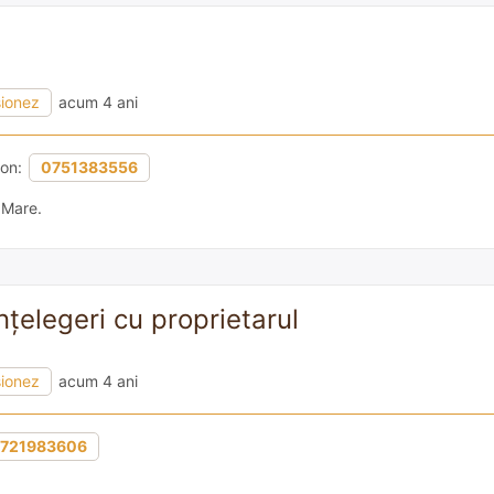
sionez
acum 4 ani
fon:
0751383556
 Mare.
țelegeri cu proprietarul
sionez
acum 4 ani
721983606