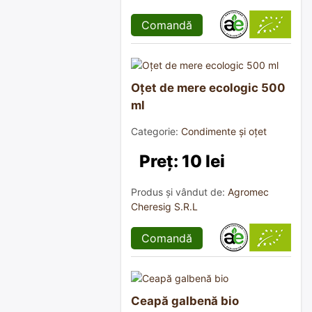
Comandă
Oțet de mere ecologic 500
ml
Categorie:
Condimente și oțet
Preț: 10 lei
Produs și vândut de:
Agromec
Cheresig S.R.L
Comandă
Ceapă galbenă bio