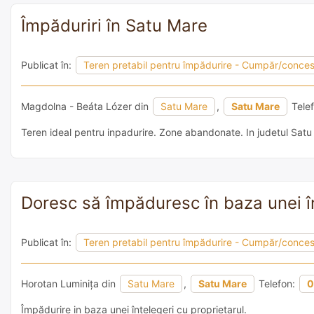
Împăduriri în Satu Mare
Publicat în:
Teren pretabil pentru împădurire - Cumpăr/conce
Magdolna - Beáta Lózer din
Satu Mare
,
Satu Mare
Tele
Teren ideal pentru inpadurire. Zone abandonate. In judetul Satu
Doresc să împăduresc în baza unei în
Publicat în:
Teren pretabil pentru împădurire - Cumpăr/conce
Horotan Luminița din
Satu Mare
,
Satu Mare
Telefon:
0
Împădurire in baza unei înțelegeri cu proprietarul.