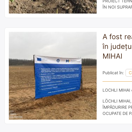
PROIECT TEHN
ÎN NOI SUPRA
JUDEȚUL SATU M
PNRR/2022/C2/I
A fost r
în județ
MIHAI
Publicat în:
C
LOCHLI MIHAI 
LÖCHLI MIHAI, î
ÎMPĂDURIRE P
OCUPATE DE P
finanțate din f
Componenta 2: