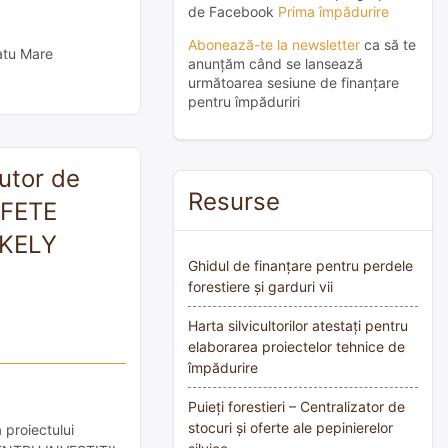
de Facebook
Prima împădurire
Abonează-te la newsletter
ca să te
Satu Mare
anunțăm când se lansează
următoarea sesiune de finanțare
pentru împăduriri
utor de
Resurse
AFETE
EKELY
Ghidul de finanțare pentru perdele
forestiere și garduri vii
Harta silvicultorilor atestați pentru
elaborarea proiectelor tehnice de
împădurire
Puieți forestieri – Centralizator de
stocuri și oferte ale pepinierelor
 proiectului