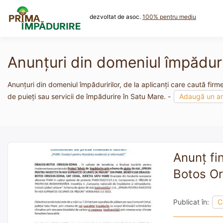
Skip
to
dezvoltat de asoc.
100% pentru mediu
content
Anunțuri din domeniul împăduri
Anunțuri din domeniul împăduririlor, de la aplicanți care caută firm
de puieți sau servicii de împădurire în Satu Mare. -
Adaugă un a
Anunţ fi
Botos Or
Publicat în:
C