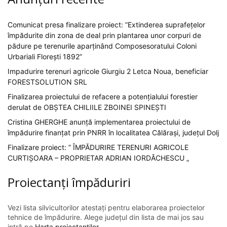
Comunicat presa finalizare proiect: ”Extinderea suprafețelor
împădurite din zona de deal prin plantarea unor corpuri de
pădure pe terenurile aparținând Composesoratului Coloni
Urbariali Florești 1892”
Impadurire terenuri agricole Giurgiu 2 Letca Noua, beneficiar
FORESTSOLUTION SRL
Finalizarea proiectului de refacere a potențialului forestier
derulat de OBȘTEA CHILIILE ZBOINEI SPINEȘTI
Cristina GHERGHE anunță implementarea proiectului de
împădurire finanțat prin PNRR în localitatea Călărași, județul Dolj
Finalizare proiect: ” ÎMPĂDURIRE TERENURI AGRICOLE
CURTIȘOARA – PROPRIETAR ADRIAN IORDĂCHESCU „
Proiectanți împăduriri
Vezi lista silvicultorilor atestați pentru elaborarea proiectelor
tehnice de împădurire. Alege județul din lista de mai jos sau
intră pe
Harta proiectanților
.