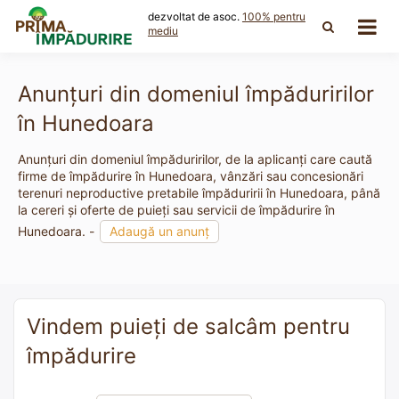
Skip
dezvoltat de asoc.
100% pentru
to
mediu
content
Anunțuri din domeniul împăduririlor
în Hunedoara
Anunțuri din domeniul împăduririlor, de la aplicanți care caută
firme de împădurire în Hunedoara, vânzări sau concesionări
terenuri neproductive pretabile împăduririi în Hunedoara, până
la cereri și oferte de puieți sau servicii de împădurire în
Hunedoara. -
Adaugă un anunț
Vindem puieți de salcâm pentru
împădurire