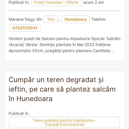
Publicat în:
Puieți forestieri - Oferte
acum 2 ani
Mariana Nagy din
Teiu
,
Hunedoara
Telefon:
0752170031
Vindem puieti de Salcam pentru impadurire Specie: Salcâm
(Acacia) Vârsta: Semințe plantate în Mai 2023 Înălțime:
Aproximativ 50cm, pregătiți pentru plantare Cantitate
Disponibilă: 750.000 puieti Suplimentar: Asigurăm
pasaport fitosanitar pentru toți puietii Ideal pentru:
Companii specializate în împădurire și plantare Proiecte de
reînverzire și restaurare ecologică Extinderea suprafețelor
Cumpăr un teren degradat și
împădurite De Ce Să Alegeți Puietii Noștri? […]
ieftin, pe care să plantez salcâm
în Hunedoara
Publicat în:
Teren pretabil pentru împădurire -
Cumpăr/concesionez