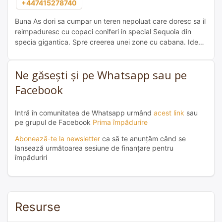
+447415278740
Buna As dori sa cumpar un teren nepoluat care doresc sa il
reimpaduresc cu copaci coniferi in special Sequoia din
specia gigantica. Spre creerea unei zone cu cabana. Ideea
e sa impaduresc in cel mai natural fel dar cu copaci care
vor rezista unor viitoare schimbari climatice in caldura. Cu
Ne găsești și pe Whatsapp sau pe
stima Adrian Podar
Facebook
Intră în comunitatea de Whatsapp urmând
acest link
sau
pe grupul de Facebook
Prima împădurire
Abonează-te la newsletter
ca să te anunțăm când se
lansează următoarea sesiune de finanțare pentru
împăduriri
Resurse