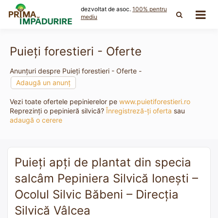
Skip
dezvoltat de asoc.
100% pentru
to
mediu
content
Puieți forestieri - Oferte
Anunțuri despre Puieți forestieri - Oferte -
Adaugă un anunț
Vezi toate ofertele pepinierelor pe
www.puietiforestieri.ro
Reprezinți o pepinieră silvică?
Înregistreză-ți oferta
sau
adaugă o cerere
Puieți apți de plantat din specia
salcâm Pepiniera Silvică Ionești –
Ocolul Silvic Băbeni – Direcția
Silvică Vâlcea