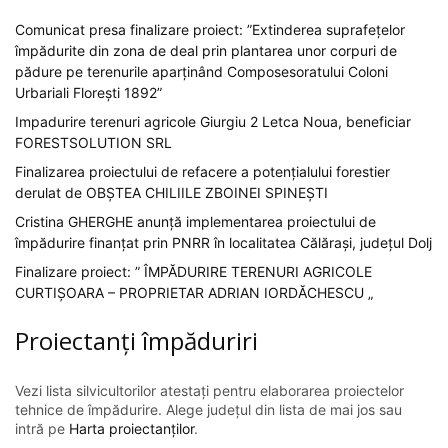
Comunicat presa finalizare proiect: ”Extinderea suprafețelor
împădurite din zona de deal prin plantarea unor corpuri de
pădure pe terenurile aparținând Composesoratului Coloni
Urbariali Florești 1892”
Impadurire terenuri agricole Giurgiu 2 Letca Noua, beneficiar
FORESTSOLUTION SRL
Finalizarea proiectului de refacere a potențialului forestier
derulat de OBȘTEA CHILIILE ZBOINEI SPINEȘTI
Cristina GHERGHE anunță implementarea proiectului de
împădurire finanțat prin PNRR în localitatea Călărași, județul Dolj
Finalizare proiect: ” ÎMPĂDURIRE TERENURI AGRICOLE
CURTIȘOARA – PROPRIETAR ADRIAN IORDĂCHESCU „
Proiectanți împăduriri
Vezi lista silvicultorilor atestați pentru elaborarea proiectelor
tehnice de împădurire. Alege județul din lista de mai jos sau
intră pe
Harta proiectanților
.