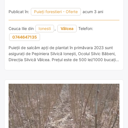
Publicat în:
Puieți forestieri - Oferte
acum 3 ani
Ceuca Ilie din
Ionesti
,
Vâlcea
Telefon:
0744647135
Puieții de salcâm apți de plantat în primăvara 2023 sunt
asigurați de Pepiniera Silvică Ionești, Ocolul Silvic Băbeni,
Direcția Silvică Vâlcea. Prețul este de 500 lei/1000 bucați
fară TVA Persoana de contact Petrescu Elena 0741 509
426