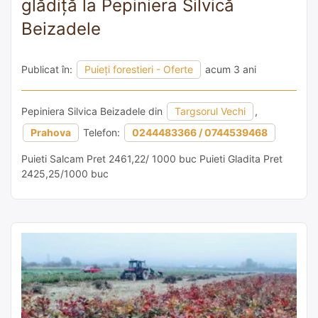
glădiță la Pepiniera Silvică
Beizadele
Publicat în:
Puieți forestieri - Oferte
acum 3 ani
Pepiniera Silvica Beizadele din
Targsorul Vechi
,
Prahova
Telefon:
0244483366 / 0744539468
Puieti Salcam Pret 2461,22/ 1000 buc Puieti Gladita Pret
2425,25/1000 buc