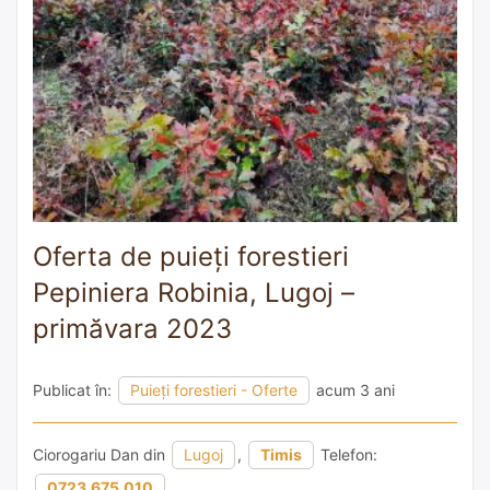
Oferta de puieți forestieri
Pepiniera Robinia, Lugoj –
primăvara 2023
Publicat în:
Puieți forestieri - Oferte
acum 3 ani
Ciorogariu Dan din
Lugoj
,
Timis
Telefon:
0723.675.010