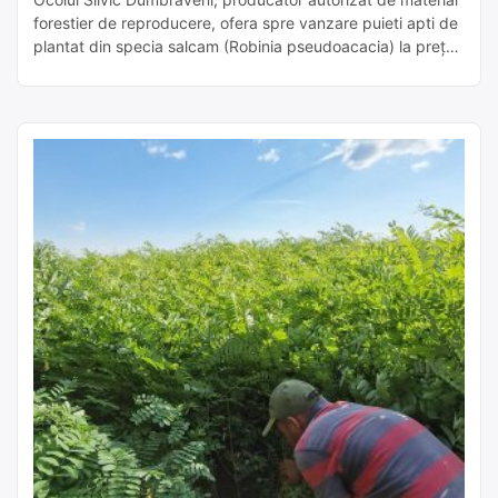
forestier de reproducere, ofera spre vanzare puieti apti de
plantat din specia salcam (Robinia pseudoacacia) la prețul
de 0.58 lei /bucată fără TVA. Oferim factură și certificat de
identitate pentru puieți. Transportul se realizeaza in regim
propriu. Pentru detalii suplimentare va stam la dispozitie la
urmatorul numar de […]