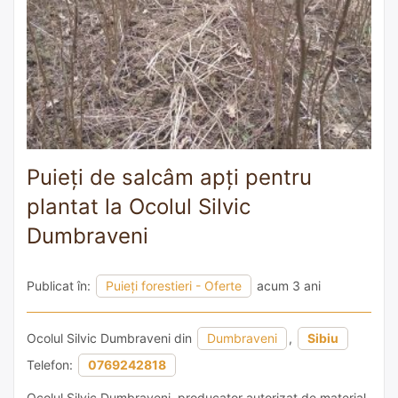
Puieți de salcâm apți pentru
plantat la Ocolul Silvic
Dumbraveni
Publicat în:
Puieți forestieri - Oferte
acum 3 ani
Ocolul Silvic Dumbraveni din
Dumbraveni
,
Sibiu
Telefon:
0769242818
Ocolul Silvic Dumbraveni, producator autorizat de material