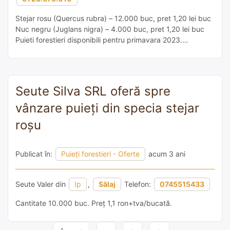
Stejar rosu (Quercus rubra) – 12.000 buc, pret 1,20 lei buc
Nuc negru (Juglans nigra) – 4.000 buc, pret 1,20 lei buc
Puieti forestieri disponibili pentru primavara 2023.
PEPINIERA ROBINIA LUGOJ – 20 ani de activitate Pentru
toamna 2023 vor fi disponibili puieti din speciile: stejar,
gorun, cer, paltin de munte, nuc negru, corcodus si […]
Seute Silva SRL oferă spre
vânzare puieți din specia stejar
roșu
Publicat în:
Puieți forestieri - Oferte
acum 3 ani
Seute Valer din
Ip
,
Sălaj
Telefon:
0745515433
Cantitate 10.000 buc. Preț 1,1 ron+tva/bucată.