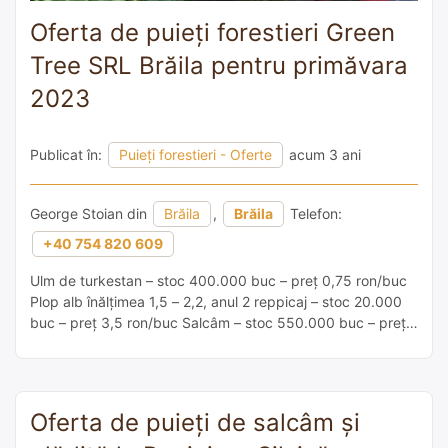
Oferta de puieți forestieri Green
Tree SRL Brăila pentru primăvara
2023
Publicat în:
Puieți forestieri - Oferte
acum 3 ani
George Stoian din
Brăila
,
Brăila
Telefon:
+40 754 820 609
Ulm de turkestan – stoc 400.000 buc – preț 0,75 ron/buc
Plop alb înălțimea 1,5 – 2,2, anul 2 reppicaj – stoc 20.000
buc – preț 3,5 ron/buc Salcâm – stoc 550.000 buc – preț
0,45ron/buc Tamarix – stoc 15000 buc – preț 3,8 ron/buc
Frasin Pennsylvania – stoc 500.000buc – preț 0,75ron/buc
Dud- stoc […]
Oferta de puieți de salcâm și