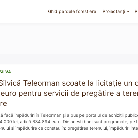
Ghid perdele forestiere
Proiectanți
P
SILVA
Silvică Teleorman scoate la licitație un 
uro pentru servicii de pregătire a teren
re
ă facă împăduriri în Teleorman și a pus pe portalul de achiziții public
4.000 lei, adică 634.894 euro. Din acești bani sunt programate, pe hâ
nului și împădurire ce constau în: pregătirea terenului, împăduriri int
ineri, ajutorarea regenerării naturale, lucrări de descopleșire, în […]