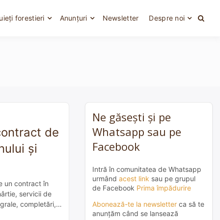
uieți forestieri
Anunțuri
Newsletter
Despre noi
Ne găsești și pe
Whatsapp sau pe
contract de
Facebook
ului și
Intră în comunitatea de Whatsapp
urmând
acest link
sau pe grupul
e un contract în
de Facebook
Prima împădurire
rtie, servicii de
Abonează-te la newsletter
ca să te
egrale, completări,
anunțăm când se lansează