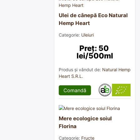
Ulei de cânepă Eco Natural
Hemp Heart
Categorie:
Uleiuri
Preț: 50 
lei/500ml
Produs și vândut de:
Natural Hemp
Heart S.R.L.
Comandă
Mere ecologice soiul
Florina
Categorie:
Fructe