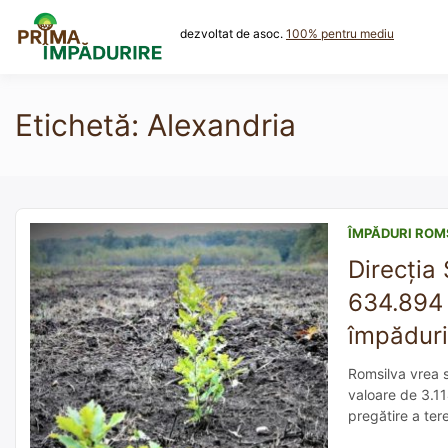
Skip
to
dezvoltat de asoc.
100% pentru mediu
content
Etichetă:
Alexandria
ÎMPĂDURI ROM
Direcția 
634.894 e
împăduri
Romsilva vrea s
valoare de 3.11
pregătire a tere
refaceri, întreț