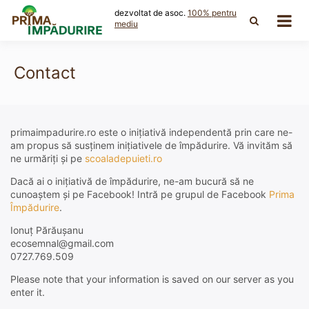
Skip
dezvoltat de asoc.
100% pentru
to
mediu
content
Contact
primaimpadurire.ro este o inițiativă independentă prin care ne-
am propus să susținem inițiativele de împădurire. Vă invităm să
ne urmăriți și pe
scoaladepuieti.ro
Dacă ai o inițiativă de împădurire, ne-am bucură să ne
cunoaștem și pe Facebook! Intră pe grupul de Facebook
Prima
Împădurire
.
Ionuț Părăușanu
ecosemnal@gmail.com
0727.769.509
Please note that your information is saved on our server as you
enter it.