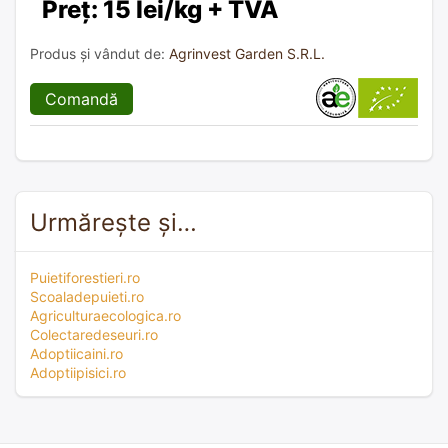
Preț: 15 lei/kg + TVA
Produs și vândut de:
Agrinvest Garden S.R.L.
Comandă
Urmărește și…
Puietiforestieri.ro
Scoaladepuieti.ro
Agriculturaecologica.ro
Colectaredeseuri.ro
Adoptiicaini.ro
Adoptiipisici.ro