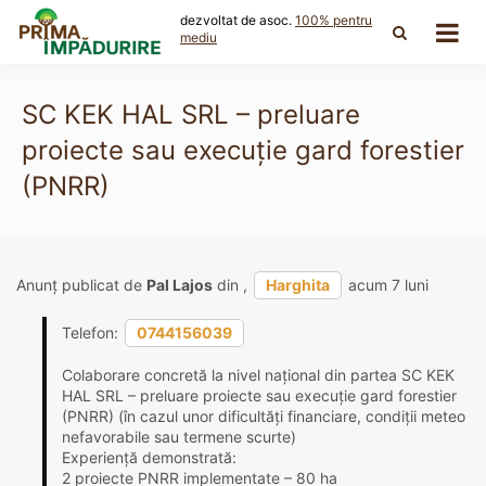
Skip
dezvoltat de asoc.
100% pentru
to
mediu
content
SC KEK HAL SRL – preluare
proiecte sau execuție gard forestier
(PNRR)
Anunț publicat de
Pal Lajos
din ,
Harghita
acum 7 luni
Telefon:
0744156039
Colaborare concretă la nivel național din partea SC KEK
HAL SRL – preluare proiecte sau execuție gard forestier
(PNRR) (în cazul unor dificultăți financiare, condiții meteo
nefavorabile sau termene scurte)
Experiență demonstrată:
2 proiecte PNRR implementate – 80 ha