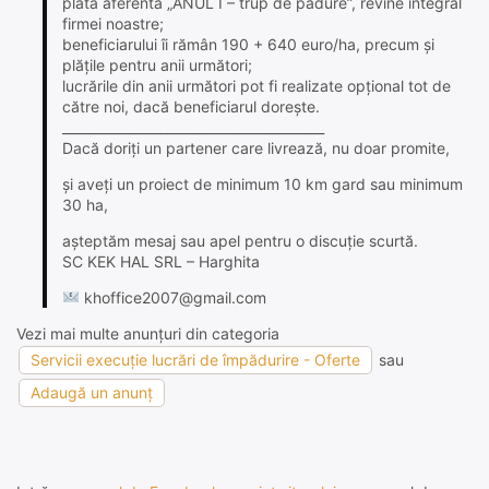
plata aferentă „ANUL I – trup de pădure”, revine integral
firmei noastre;
beneficiarului îi rămân 190 + 640 euro/ha, precum și
plățile pentru anii următori;
lucrările din anii următori pot fi realizate opțional tot de
către noi, dacă beneficiarul dorește.
________________________________________
Dacă doriți un partener care livrează, nu doar promite,
și aveți un proiect de minimum 10 km gard sau minimum
30 ha,
așteptăm mesaj sau apel pentru o discuție scurtă.
SC KEK HAL SRL – Harghita
khoffice2007@gmail.com
Vezi mai multe anunțuri din categoria
Servicii execuție lucrări de împădurire - Oferte
sau
Adaugă un anunț