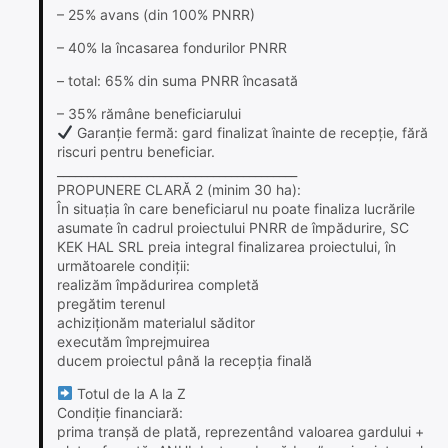
– 25% avans (din 100% PNRR)
– 40% la încasarea fondurilor PNRR
– total: 65% din suma PNRR încasată
– 35% rămâne beneficiarului
Garanție fermă: gard finalizat înainte de recepție, fără
riscuri pentru beneficiar.
________________________________________
PROPUNERE CLARĂ 2 (minim 30 ha):
În situația în care beneficiarul nu poate finaliza lucrările
asumate în cadrul proiectului PNRR de împădurire, SC
KEK HAL SRL preia integral finalizarea proiectului, în
următoarele condiții:
realizăm împădurirea completă
pregătim terenul
achiziționăm materialul săditor
executăm împrejmuirea
ducem proiectul până la recepția finală
Totul de la A la Z
Condiție financiară:
prima tranșă de plată, reprezentând valoarea gardului +