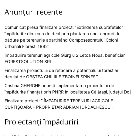
Anunțuri recente
Comunicat presa finalizare proiect: ”Extinderea suprafețelor
împădurite din zona de deal prin plantarea unor corpuri de
pădure pe terenurile aparținând Composesoratului Coloni
Urbariali Florești 1892”
Impadurire terenuri agricole Giurgiu 2 Letca Noua, beneficiar
FORESTSOLUTION SRL
Finalizarea proiectului de refacere a potențialului forestier
derulat de OBȘTEA CHILIILE ZBOINEI SPINEȘTI
Cristina GHERGHE anunță implementarea proiectului de
împădurire finanțat prin PNRR în localitatea Călărași, județul Dolj
Finalizare proiect: ” ÎMPĂDURIRE TERENURI AGRICOLE
CURTIȘOARA – PROPRIETAR ADRIAN IORDĂCHESCU „
Proiectanți împăduriri