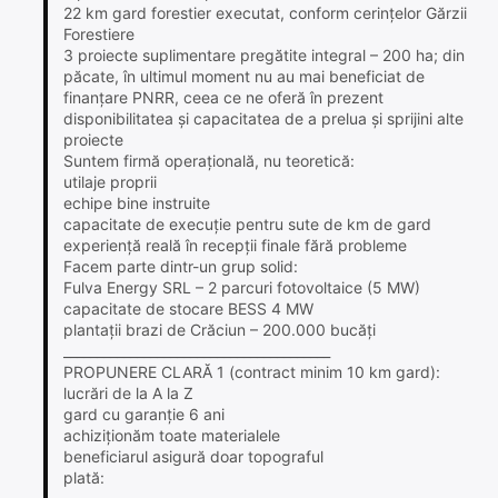
22 km gard forestier executat, conform cerințelor Gărzii
Forestiere
3 proiecte suplimentare pregătite integral – 200 ha; din
păcate, în ultimul moment nu au mai beneficiat de
finanțare PNRR, ceea ce ne oferă în prezent
disponibilitatea și capacitatea de a prelua și sprijini alte
proiecte
Suntem firmă operațională, nu teoretică:
utilaje proprii
echipe bine instruite
capacitate de execuție pentru sute de km de gard
experiență reală în recepții finale fără probleme
Facem parte dintr-un grup solid:
Fulva Energy SRL – 2 parcuri fotovoltaice (5 MW)
capacitate de stocare BESS 4 MW
plantații brazi de Crăciun – 200.000 bucăți
________________________________________
PROPUNERE CLARĂ 1 (contract minim 10 km gard):
lucrări de la A la Z
gard cu garanție 6 ani
achiziționăm toate materialele
beneficiarul asigură doar topograful
plată: