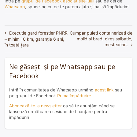
Intră pe
grupul de Facebook asociat site-ului
sau pe cel de
Whatsapp
, spune-ne cu ce te putem ajuta și hai să împădurim!
Execuție gard forestier PNRR
Cumpar puieti containerizati de
Navigare
molid si brad, cires salbatic,
– minim 10 km, garanție 6 ani,
în
mesteacan.
în toată țara
articole
Ne găsești și pe Whatsapp sau pe
Facebook
Intră în comunitatea de Whatsapp urmând
acest link
sau
pe grupul de Facebook
Prima împădurire
Abonează-te la newsletter
ca să te anunțăm când se
lansează următoarea sesiune de finanțare pentru
împăduriri