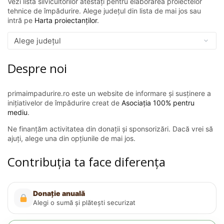
Vezi lista silvicultorilor atestați pentru elaborarea proiectelor
tehnice de împădurire. Alege județul din lista de mai jos sau
intră pe
Harta proiectanților
.
Despre noi
primaimpadurire.ro este un website de informare și susținere a
inițiativelor de împădurire creat de
Asociația 100% pentru
mediu
.
Ne finanțăm activitatea din donații și sponsorizări. Dacă vrei să
ajuți, alege una din opțiunile de mai jos.
Contribuția ta face diferența
Donație anuală
Alegi o sumă și plătești securizat