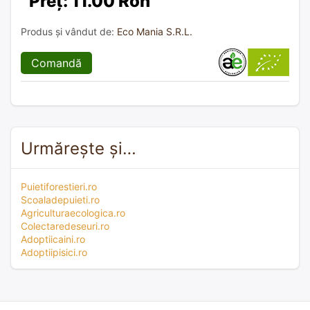
Preț: 11.00 Ron
Produs și vândut de:
Eco Mania S.R.L.
Comandă
Urmărește și…
Puietiforestieri.ro
Scoaladepuieti.ro
Agriculturaecologica.ro
Colectaredeseuri.ro
Adoptiicaini.ro
Adoptiipisici.ro